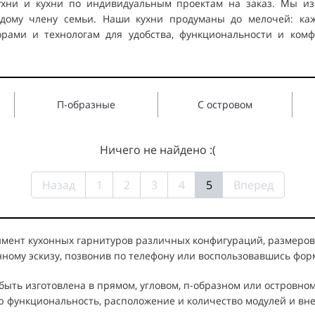
хни и кухни по индивидуальным проектам на заказ. Мы из
ждому члену семьи. Наши кухни продуманы до мелочей: ка
орами и технологам для удобства, функциональности и ком
П-образные
С островом
Ничего не найдено :(
Назад
1
2
3
4
5
Вперед
мент кухонных гарнитуров различных конфигураций, размеров,
енному эскизу, позвонив по телефону или воспользовавшись фор
 быть изготовлена в прямом, угловом, п-образном или островно
 функциональность, расположение и количество модулей и вне