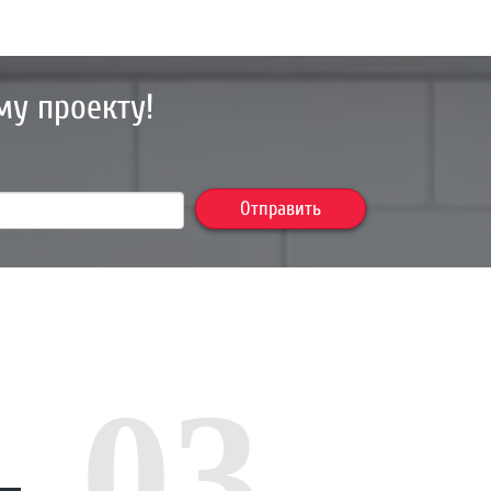
му проекту!
Отправить
03