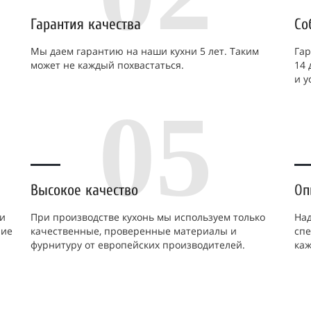
Гарантия качества
Со
Мы даем гарантию на наши кухни 5 лет. Таким
Гар
может не каждый похвастаться.
14 
и 
05
Высокое качество
О
п
 и
При производстве кухонь мы используем только
Над
ние
качественные, проверенные материалы и
спе
фурнитуру от европейских производителей.
каж