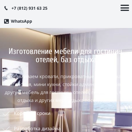
+7 (812) 931 63 25
WhatsApp
Изготовление мебели для гостиниц,
отелей, баз отдыха
Изготавливаем кровати, прикроватные тумбы, шкафы,
изголовья, мини кухни, стойки администраторов и
другую мебель для гостиниц, отелей, гест хаусов, баз
отдыха и других мест отдыха посетителей.
Короткие сроки
Разработка дизайна